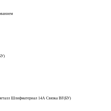
рованием
БУ)
 металл Шлифматериал 14А Связка BF(БУ)