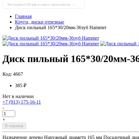
Инструмент220.рф на карте Красноярска — Яндекс Карты
Главная
Круги, диски отрезные
Диск пильный 165*30/20мм-36зуб Hammer
Диск пильный 165*30/20мм-3
Код: 4667
385 ₽
Нет в наличии
+7 (913) 175-16-11
-
+
В корзину
Назначение дерево Наружный диаметр 165 мм Посадочный диам