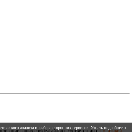
стического анализа и выбора сторонних сервисов. Узнать подробнее о
льзование ваших cookie-файлов в соответствии с
Политикой