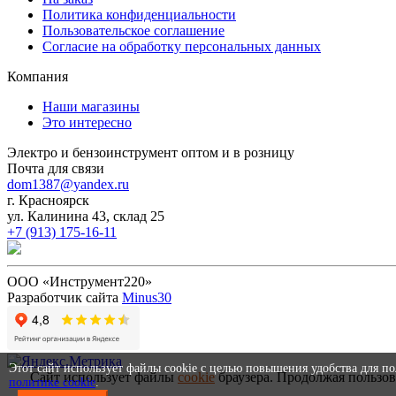
Политика конфиденциальности
Пользовательское соглашение
Согласие на обработку персональных данных
Компания
Наши магазины
Это интересно
Электро и бензоинструмент оптом и в розницу
Почта для связи
dom1387@yandex.ru
г. Красноярск
ул. Калинина 43, склад 25
+7 (913) 175-16-11
ООО «Инструмент220»
Разработчик сайта
Minus30
Этот сайт использует файлы cookie с целью повышения удобства для п
Сайт использует файлы
cookie
браузера. Продолжая пользов
политике cookie
.