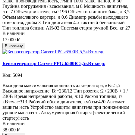
Макс. производительность, л/мин 1000 Макс. напор, м 30
Глубина погружения / всасывания, м 8 Мощность двигателя,
л.с. 7 Объем двигателя, см³ 196 Объем топливного бака, л 3,5
Объем масляного картера, л 0.6 Диаметр резьбы выходящего
отверстия, дюйм 3 Тип двигателя 4-х тактный бензиновый
Тип топлива бензин АИ-92 Система старта ручной Вес, кг 27
В наличии
17 000 ₽
В корзину
Бензогенератор Carver PPG-6500R 5,5кВт медь
Код: 5694
Выходная максимальная мощность альтернатора, кВт:5,5
Выходное напряжение, В:~230/12 Тип розеток :2 / 230В + 1 /
230В Время непрерывной работы, ч:10 Расход топлива, г/
кВт•час:313 Рабочий объем двигателя, куб.см:420 Автомат
защиты :есть Устройство защиты двигателя при пониженном
уровне масла:есть Аккумуляторная батарея (электрический
стартер):есть
В наличии
38 000 ₽