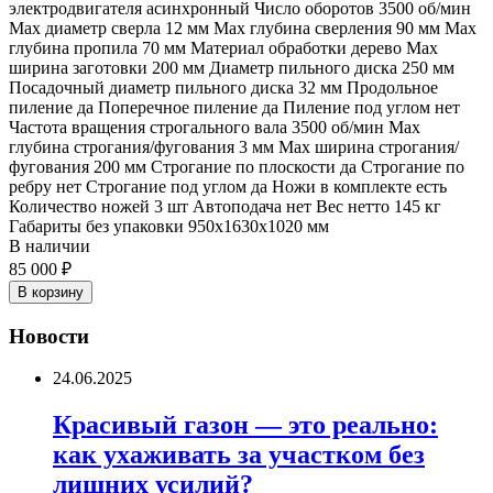
электродвигателя асинхронный Число оборотов 3500 об/мин
Max диаметр сверла 12 мм Max глубина сверления 90 мм Max
глубина пропила 70 мм Материал обработки дерево Max
ширина заготовки 200 мм Диаметр пильного диска 250 мм
Посадочный диаметр пильного диска 32 мм Продольное
пиление да Поперечное пиление да Пиление под углом нет
Частота вращения строгального вала 3500 об/мин Max
глубина строгания/фугования 3 мм Max ширина строгания/
фугования 200 мм Строгание по плоскости да Строгание по
ребру нет Строгание под углом да Ножи в комплекте есть
Количество ножей 3 шт Автоподача нет Вес нетто 145 кг
Габариты без упаковки 950х1630х1020 мм
В наличии
85 000 ₽
В корзину
Новости
24.06.2025
Красивый газон — это реально:
как ухаживать за участком без
лишних усилий?