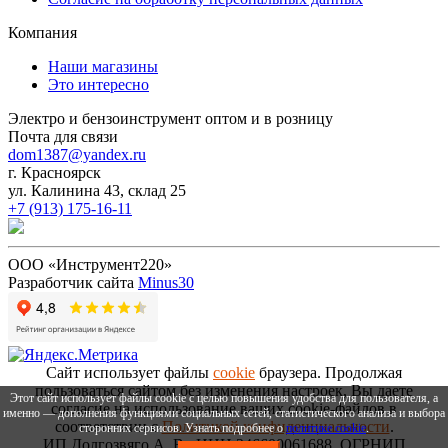
Компания
Наши магазины
Это интересно
Электро и бензоинструмент оптом и в розницу
Почта для связи
dom1387@yandex.ru
г. Красноярск
ул. Калинина 43, склад 25
+7 (913) 175-16-11
ООО «Инструмент220»
Разработчик сайта
Minus30
Сайт использует файлы
cookie
браузера. Продолжая
пользоваться сайтом без изменения настроек, Вы даете
Этот сайт использует файлы cookie с целью повышения удобства для пользователя, а
согласие на использование ваших cookie-файлов в
именно — дополнения функциями социальных сетей, статистического анализа и выбора
соответствии с
Политикой конфиденциальности
.
сторонних сервисов. Узнать подробнее о
политике cookie
.
ИП Долгозвяго А. В., ИНН 246600061688, ОГРНИП