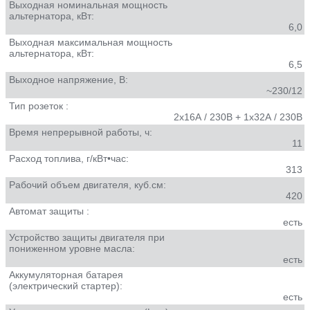
Выходная номинальная мощность
альтернатора, кВт:
6,0
Выходная максимальная мощность
альтернатора, кВт:
6,5
Выходное напряжение, В:
~230/12
Тип розеток :
2x16А / 230В + 1x32А / 230В
Время непрерывной работы, ч:
11
Расход топлива, г/кВт•час:
313
Рабочий объем двигателя, куб.см:
420
Автомат защиты :
есть
Устройство защиты двигателя при
пониженном уровне масла:
есть
Аккумуляторная батарея
(электрический стартер):
есть