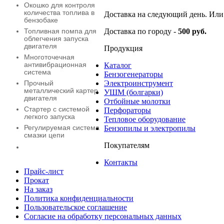
Окошко для контроля
количества топлива в
Доставка на следующий день. Или 
бензобаке
Доставка по городу -
500 руб.
Топливная помпа для
облегчения запуска
двигателя
Продукция
Многоточечная
антивибрационная
Каталог
система
Бензогенераторы
Электроинструмент
Прочный
металлический картер
УШМ (болгарки)
двигателя
Отбойные молотки
Стартер с системой
Перфораторы
легкого запуска
Тепловое оборудование
Регулируемая система
Бензопилы и электропилы
смазки цепи
Покупателям
Контакты
Прайс-лист
Прокат
На заказ
Политика конфиденциальности
Пользовательское соглашение
Согласие на обработку персональных данных