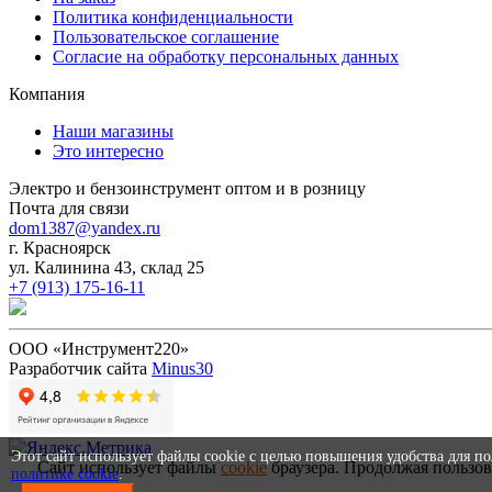
Политика конфиденциальности
Пользовательское соглашение
Согласие на обработку персональных данных
Компания
Наши магазины
Это интересно
Электро и бензоинструмент оптом и в розницу
Почта для связи
dom1387@yandex.ru
г. Красноярск
ул. Калинина 43, склад 25
+7 (913) 175-16-11
ООО «Инструмент220»
Разработчик сайта
Minus30
Этот сайт использует файлы cookie с целью повышения удобства для п
Сайт использует файлы
cookie
браузера. Продолжая пользов
политике cookie
.