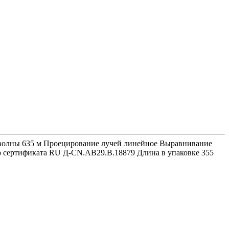
на волны 635 м Проецирование лучей линейное Выравнивание
ер сертификата RU Д-CN.АВ29.В.18879 Длина в упаковке 355