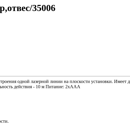
,отвес/35006
троения одной лазерной линии на плоскости установки. Имеет 
льность действия - 10 м Питание: 2хААА
ости.