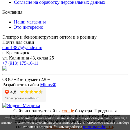
Согласие на обработку персональных данных
Компания
Наши магазины
Это интересно
Электро и бензоинструмент оптом и в розницу
Почта для связи
dom1387@yandex.ru
г. Красноярск
ул. Калинина 43, склад 25
+7 (913) 175-16-11
ООО «Инструмент220»
Разработчик сайта
Minus30
Сайт использует файлы
cookie
браузера. Продолжая
пользоваться сайтом без изменения настроек, Вы даете
Этот сайт использует файлы cookie с целью повышения удобства для пользователя, а
согласие на использование ваших cookie-файлов в
именно — дополнения функциями социальных сетей, статистического анализа и выбора
соответствии с
Политикой конфиденциальности
.
сторонних сервисов. Узнать подробнее о
политике cookie
.