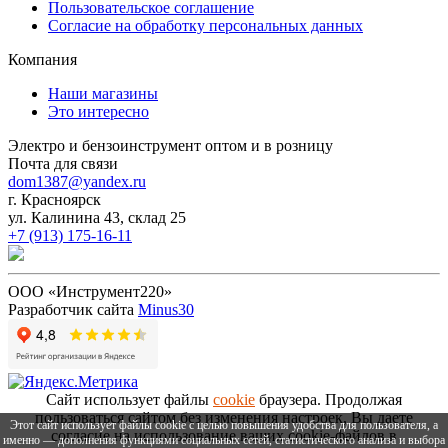
Пользовательское соглашение
Согласие на обработку персональных данных
Компания
Наши магазины
Это интересно
Электро и бензоинструмент оптом и в розницу
Почта для связи
dom1387@yandex.ru
г. Красноярск
ул. Калинина 43, склад 25
+7 (913) 175-16-11
ООО «Инструмент220»
Разработчик сайта
Minus30
Сайт использует файлы
cookie
браузера. Продолжая
пользоваться сайтом без изменения настроек, Вы даете
Этот сайт использует файлы cookie с целью повышения удобства для пользователя, а
согласие на использование ваших cookie-файлов в
именно — дополнения функциями социальных сетей, статистического анализа и выбора