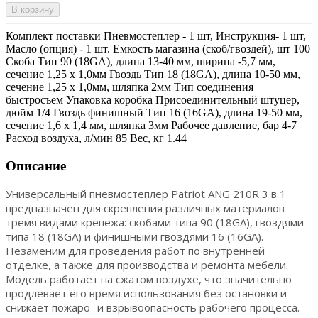
В корзину
Комплект поставки Пневмостеплер - 1 шт, Инструкция- 1 шт,
Масло (опция) - 1 шт. Емкость магазина (скоб/гвоздей), шт 100
Скоба Тип 90 (18GA), длина 13-40 мм, ширина -5,7 мм,
сечение 1,25 х 1,0мм Гвоздь Тип 18 (18GA), длина 10-50 мм,
сечение 1,25 х 1,0мм, шляпка 2мм Тип соединения
быстросъем Упаковка коробка Присоединительный штуцер,
дюйм 1/4 Гвоздь финишный Тип 16 (16GA), длина 19-50 мм,
сечение 1,6 х 1,4 мм, шляпка 3мм Рабочее давление, бар 4-7
Расход воздуха, л/мин 85 Вес, кг 1.44
Описание
Универсальный пневмостеплер Patriot ANG 210R 3 в 1
предназначен для скрепления различных материалов
тремя видами крепежа: скобами типа 90 (18GA), гвоздями
типа 18 (18GA) и финишными гвоздями 16 (16GA).
Незаменим для проведения работ по внутренней
отделке, а также для производства и ремонта мебели.
Модель работает на сжатом воздухе, что значительно
продлевает его время использования без остановки и
снижает пожаро- и взрывоопасность рабочего процесса.