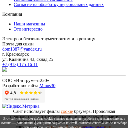
Согласие на обработку персональных данных
Компания
Наши магазины
Это интересно
Электро и бензоинструмент оптом и в розницу
Почта для связи
dom1387@yandex.ru
г. Красноярск
ул. Калинина 43, склад 25
+7 (913) 175-16-11
ООО «Инструмент220»
Разработчик сайта
Minus30
Сайт использует файлы
cookie
браузера. Продолжая
пользоваться сайтом без изменения настроек, Вы даете
Этот сайт использует файлы cookie с целью повышения удобства для пользователя, а
согласие на использование ваших cookie-файлов в
именно — дополнения функциями социальных сетей, статистического анализа и выбора
соответствии с
Политикой конфиденциальности
.
сторонних сервисов. Узнать подробнее о
политике cookie
.