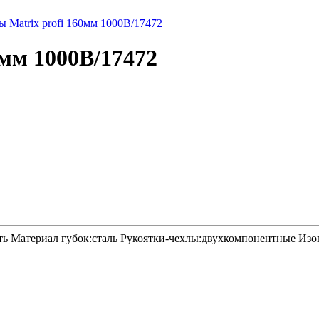
0мм 1000В/17472
ь Материал губок:сталь Рукоятки-чехлы:двухкомпонентные Изо