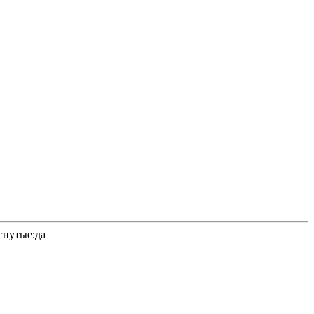
гнутые:да