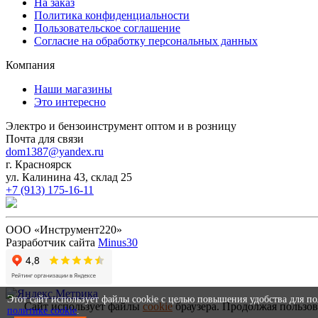
На заказ
Политика конфиденциальности
Пользовательское соглашение
Согласие на обработку персональных данных
Компания
Наши магазины
Это интересно
Электро и бензоинструмент оптом и в розницу
Почта для связи
dom1387@yandex.ru
г. Красноярск
ул. Калинина 43, склад 25
+7 (913) 175-16-11
ООО «Инструмент220»
Разработчик сайта
Minus30
Этот сайт использует файлы cookie с целью повышения удобства для п
Сайт использует файлы
cookie
браузера. Продолжая пользов
политике cookie
.