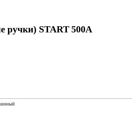
ые ручки) START 500А
ужинный