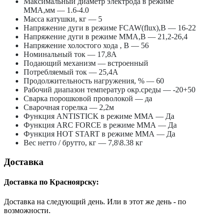
Максимальный диаметр электрода в режиме
ММА,мм
— 1.6-4.0
Масса катушки, кг
— 5
Напряжение дуги в режиме FCAW(flux),В
— 16-22
Напряжение дуги в режиме ММА,В
— 21,2-26,4
Напряжение холостого хода , В
— 56
Номинальный ток
— 17,8А
Подающий механизм
— встроенный
Потребляемый ток
— 25,4А
Продолжительность нагружения, %
— 60
Рабочий диапазон температур окр.среды
— -20+50
Сварка порошковой проволокой
— да
Сварочная горелка
— 2,2м
Функция ANTISTICK в режиме ММА
— Да
Функция ARC FORCE в режиме ММА
— Да
Функция HOT START в режиме ММА
— Да
Вес нетто / брутто, кг
— 7,8\8.38 кг
Доставка
Доставка по Красноярску:
Доставка на следующий день. Или в этот же день - по
возможности.