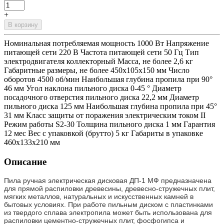
+
В корзину
Номинальная потребляемая мощность 1000 Вт Напряжение
питающей сети 220 В Частота питающей сети 50 Гц Тип
электродвигателя коллекторный Масса, не более 2,6 кг
Габаритные размеры, не более 450x105x150 мм Число
оборотов 4500 об/мин Наибольшая глубина пропила при 90°
46 мм Угол наклона пильного диска 0-45 ° Диаметр
посадочного отверстия пильного диска 22,2 мм Диаметр
пильного диска 125 мм Наибольшая глубина пропила при 45°
31 мм Класс защиты от поражения электрическим током II
Режим работы S2-30 Толщина пильного диска 1 мм Гарантия
12 мес Вес с упаковкой (брутто) 5 кг Габариты в упаковке
460x133x210 мм
Описание
Пила ручная электрическая дисковая ДП-1 МФ предназначена
для прямой распиловки древесины, древесно-стружечных плит,
мягких металлов, натуральных и искусственных камней в
бытовых условиях. При работе пильным диском с пластинками
из твердого сплава электропила может быть использована для
распиловки цементно-стружечных плит, фосфогипса и