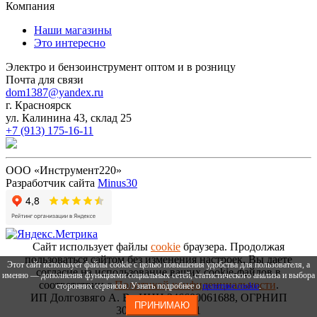
Компания
Наши магазины
Это интересно
Электро и бензоинструмент оптом и в розницу
Почта для связи
dom1387@yandex.ru
г. Красноярск
ул. Калинина 43, склад 25
+7 (913) 175-16-11
ООО «Инструмент220»
Разработчик сайта
Minus30
Сайт использует файлы
cookie
браузера. Продолжая
пользоваться сайтом без изменения настроек, Вы даете
Этот сайт использует файлы cookie с целью повышения удобства для пользователя, а
согласие на использование ваших cookie-файлов в
именно — дополнения функциями социальных сетей, статистического анализа и выбора
соответствии с
Политикой конфиденциальности
.
сторонних сервисов. Узнать подробнее о
политике cookie
.
ИП Долгозвяго А. В., ИНН 246600061688, ОГРНИП
ПРИНИМАЮ
306246636300031