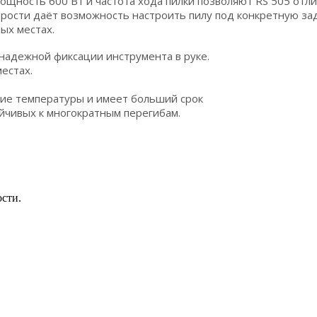
ощность 600 Вт и частота хода пилки позволяют RS 505 отли
орости даёт возможность настроить пилу под конкретную зад
ых местах.
 надежной фиксации инструмента в руке.
естах.
кие температуры и имеет больший срок
йчивых к многократным перегибам.
ости.