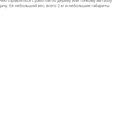
чно справляться с работой по дереву или тонкому металлу
ачу. Её небольшой вес, всего 2 кг и небольшие габариты