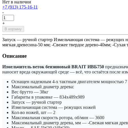
Нет в наличии
+7 (913) 175-16-11
-
+
В корзину
Запуск — ручной стартер Измельчающая система — режущих но
мягкая древесина-50 мм; -Свежее твердое дерево-40мм; -Суха
Описание
Измельчитель веток бензиновый BRAIT ИВБ750
предназначе
наносит вреда окружающей среде — всё, что остаётся после из
Оснащен надежным 4-х тактным двигателем мощностью 7 
Максимальный диаметр дерева:
Вес брутто
— 38кг
Габариты в упаковке
— 834х489х989
Запуск
— ручной стартер
Измельчающая система
— режущих ножей
Кол-во ножей, шт
— 2
Максимальная скорость ротора, об/мин
— 3600
Максимальный диаметр дерева, мм
— -Свежая мягкая древ
Масло
— SAE 5W30 (10W30)