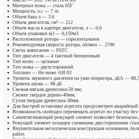
Материал ножа
— сталь 65Г
Мощность, л.с
— 7 лс
Объем бака л
— 3.6
Объем двигателя, см³
— 212
Объем масла в картере двигателя, л
— 0,6
Объем упаковки м3
— 0,150м3
Расположение ротора
— горизонтальное
Рекомендуемая скорость ротора, об/мин
— 2700
Свеча зажигания
— F6TC
Тип двигателя
— 4 тактный бензиновый
Тип колес
— цельные
Тип ножа
— двухсторонний
Топливо
— Не ниже АИ-92
Уровень звукового давления на уши оператора, дБА
— 88,3
Уровень шума
— 98 дБ
Свежая мягкая древесина-50 мм;
Свежее твердое дерево-40мм;
Сухая твердая древесина-30мм.
Для быстрой остановки агрегата предусмотрен аварийный
Возможность свободно перемещать агрегат по участку без 
Самовтягивающий режущий элемент позволяет безопасно, б
Режущий элемент оснащен съемными двусторонними сталь
Внушительная металлическая конструкция основания, боль
работ.