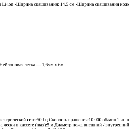
ч Li-ion •Ширина скашивания: 14,5 см •Ширина скашивания ножо
 Нейлоновая леска — 1,6мм х 6м
лектрической сети:50 Гц Скорость вращения:10 000 об/мин Тип
 лески в кассете (max):5 м Диаметр ножа внешний / внутренний