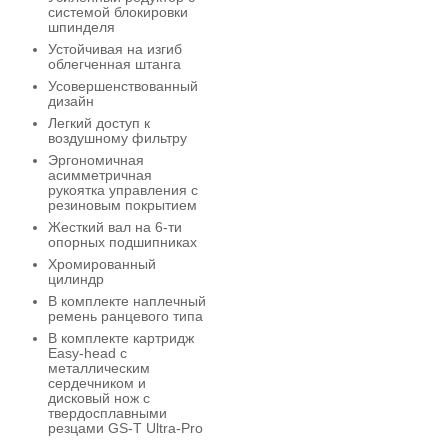
системой блокировки
шпинделя
Устойчивая на изгиб
облегченная штанга
Усовершенствованный
дизайн
Легкий доступ к
воздушному фильтру
Эргономичная
асимметричная
рукоятка управления с
резиновым покрытием
Жесткий вал на 6-ти
опорных подшипниках
Хромированный
цилиндр
В комплекте наплечный
ремень ранцевого типа
В комплекте картридж
Easy-head с
металлическим
сердечником и
дисковый нож с
твердосплавными
резцами GS-T Ultra-Pro