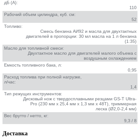
дБ (А):
110
Рабочий объем цилиндра, куб. см:
52
Топливо:
Смесь бензина АИ92 и масла для двухтактных
двигателей в пропорции: 30 мл масла на 1 л бензина
(1:35)
Масло для топливной смеси:
Двухтактное масло для двигателей малого объема с
воздушным охлаждением
Емкость топливного бака, л:
0,95
Расход топлива при полной нагрузке,
л/час:
1,4
Тип режущих инструментов:
Дисковый нож c твердосплавными резцами GS-T Ultra-
Pro (230 мм х 25,4 мм х 1,3 мм x 48T), триммерная
леска (Ø2,0-2,4 мм)
Вес брутто / нетто, кг:
9,3 / 8
Доставка