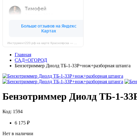
Инструмент220.рф на карте Красноярска — Яндекс Карты
Главная
САД+ОГОРОД
Бензотриммер Диолд ТБ-1-33Р+нож+разборная штанга
Бензотриммер Диолд ТБ-1-33
Код: 1594
6 175 ₽
Нет в наличии