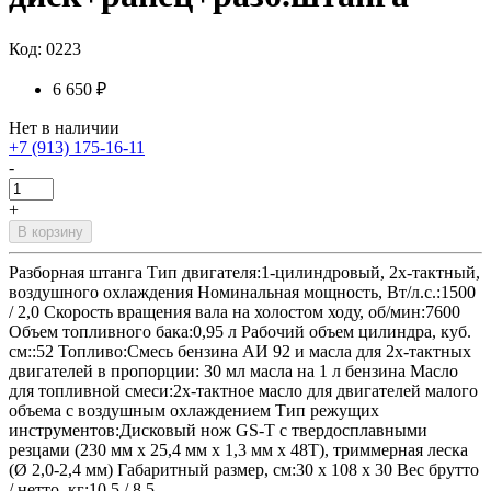
Код: 0223
6 650 ₽
Нет в наличии
+7 (913) 175-16-11
-
+
В корзину
Разборная штанга Тип двигателя:1-цилиндровый, 2х-тактный,
воздушного охлаждения Номинальная мощность, Вт/л.с.:1500
/ 2,0 Скорость вращения вала на холостом ходу, об/мин:7600
Объем топливного бака:0,95 л Рабочий объем цилиндра, куб.
см::52 Топливо:Смесь бензина АИ 92 и масла для 2х-тактных
двигателей в пропорции: 30 мл масла на 1 л бензина Масло
для топливной смеси:2х-тактное масло для двигателей малого
объема с воздушным охлаждением Тип режущих
инструментов:Дисковый нож GS-T с твердосплавными
резцами (230 мм х 25,4 мм х 1,3 мм x 48Т), триммерная леска
(Ø 2,0-2,4 мм) Габаритный размер, см:30 х 108 х 30 Вес брутто
/ нетто, кг:10,5 / 8,5