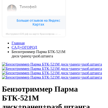
Инструмент220.рф на карте Красноярска — Яндекс Карты
Главная
САД+ОГОРОД
Бензотриммер Парма БТК-521М
диск+ранец+разб.штанга
Бензотриммер Парма
БТК-521М
диск+ранец+разб.штанга