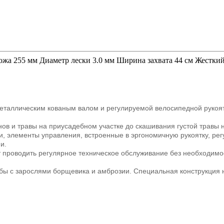
ножа 255 мм Диаметр лески 3.0 мм Ширина захвата 44 см Жестки
таллическим кованым валом и регулируемой велосипедной рукоят
онов и травы на приусадебном участке до скашивания густой травы
, элементы управления, встроенные в эргономичную рукоятку, ре
и.
ет проводить регулярное техническое обслуживание без необходим
бы с зарослями борщевика и амброзии. Специальная конструкция н