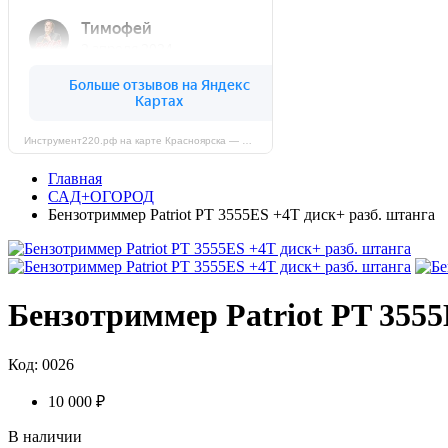
Инструмент220.рф на карте Красноярска — Яндекс Карты
Главная
САД+ОГОРОД
Бензотриммер Patriot PT 3555ES +4Т диск+ разб. штанга
Бензотриммер Patriot PT 3555
Код: 0026
10 000 ₽
В наличии