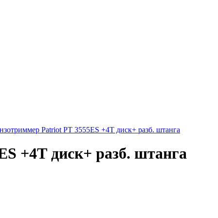
ES +4Т диск+ разб. штанга