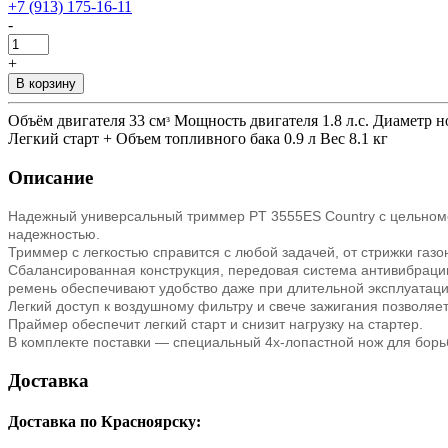
+7 (913) 175-16-11
-
+
В корзину
Объём двигателя 33 смᵌ Мощность двигателя 1.8 л.с. Диаметр 
Легкий старт + Объем топливного бака 0.9 л Вес 8.1 кг
Описание
Надежный универсальный триммер PT 3555ES Country с цельноме
надежностью.
Триммер с легкостью справится с любой задачей, от стрижки газ
Сбалансированная конструкция, передовая система антивибрации
ремень обеспечивают удобство даже при длительной эксплуатаци
Легкий доступ к воздушному фильтру и свече зажигания позволя
Праймер обеспечит легкий старт и снизит нагрузку на стартер.
В комплекте поставки — специальный 4х-лопастной нож для борь
Доставка
Доставка по Красноярску: