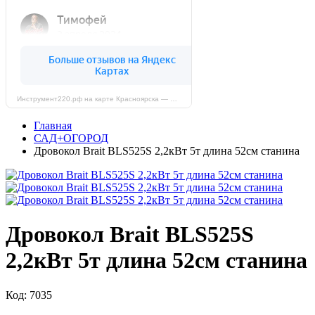
Инструмент220.рф на карте Красноярска — Яндекс Карты
Главная
САД+ОГОРОД
Дровокол Brait BLS525S 2,2кВт 5т длина 52см станина
Дровокол Brait BLS525S
2,2кВт 5т длина 52см станина
Код: 7035