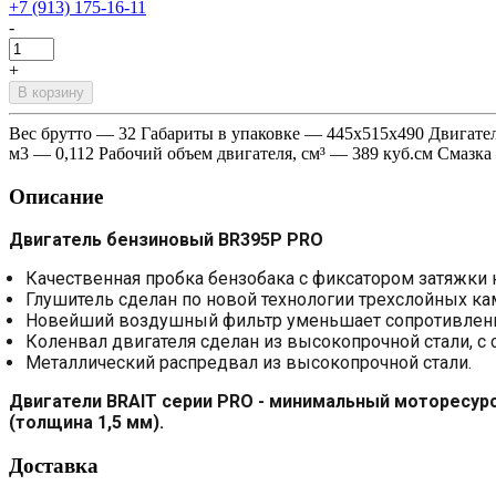
+7 (913) 175-16-11
-
+
В корзину
Вес брутто — 32 Габариты в упаковке — 445х515х490 Двигател
м3 — 0,112 Рабочий объем двигателя, см³ — 389 куб.см Смаз
Описание
Двигатель бензиновый BR395P PRO
Качественная пробка бензобака с фиксатором затяжки 
Глушитель сделан по новой технологии трехслойных ка
Новейший воздушный фильтр уменьшает сопротивление
Коленвал двигателя сделан из высокопрочной стали, с
Металлический распредвал из высокопрочной стали.
Двигатели BRAIT серии PRO - минимальный моторесур
(толщина 1,5 мм).
Доставка