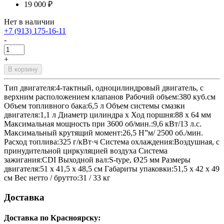
19 000 ₽
Нет в наличии
+7 (913) 175-16-11
-
+
В корзину
Тип двигателя:4-тактный, одноцилиндровый двигатель, с
верхним расположением клапанов Рабочий объем:380 куб.см
Объем топливного бака:6,5 л Объем системы смазки
двигателя:1,1 л Диаметр цилиндра х Ход поршня:88 х 64 мм
Максимальная мощность при 3600 об/мин.:9,6 кВт/13 л.с.
Максимальный крутящий момент:26,5 Н”м/ 2500 об./мин.
Расход топлива:325 г/кВт·ч Система охлаждения:Воздушная, с
принудительной циркуляцией воздуха Система
зажигания:CDI Выходной вал:S-type, Ø25 мм Размеры
двигателя:51 х 41,5 х 48,5 см Габариты упаковки:51,5 х 42 х 49
см Вес нетто / брутто:31 / 33 кг
Доставка
Доставка по Красноярску: