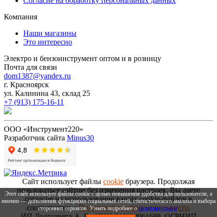
Согласие на обработку персональных данных
Компания
Наши магазины
Это интересно
Электро и бензоинструмент оптом и в розницу
Почта для связи
dom1387@yandex.ru
г. Красноярск
ул. Калинина 43, склад 25
+7 (913) 175-16-11
ООО «Инструмент220»
Разработчик сайта
Minus30
Сайт использует файлы
cookie
браузера. Продолжая
пользоваться сайтом без изменения настроек, Вы даете
Этот сайт использует файлы cookie с целью повышения удобства для пользователя, а
согласие на использование ваших cookie-файлов в
именно — дополнения функциями социальных сетей, статистического анализа и выбора
соответствии с
Политикой конфиденциальности
.
сторонних сервисов. Узнать подробнее о
политике cookie
.
ИП Долгозвяго А. В., ИНН 246600061688, ОГРНИП