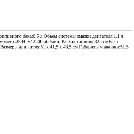
пливного бака:6,5 л Объем системы смазки двигателя:1,1 л
мент:28 Н”м/ 2500 об./мин. Расход топлива:325 г/кВт·ч
змеры двигателя:51 х 41,5 х 48,5 см Габариты упаковки:51,5