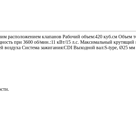
ним расположением клапанов Рабочий объем:420 куб.см Объем то
сть при 3600 об/мин.:11 кВт/15 л.с. Максимальный крутящий мо
воздуха Система зажигания:CDI Выходной вал:S-type, Ø25 мм Ра
ости.