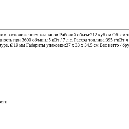
ним расположением клапанов Рабочий объем:212 куб.см Объем то
сть при 3600 об/мин.:5 кВт / 7 л.с. Расход топлива:395 г/кВт
e, Ø19 мм Габариты упаковки:37 x 33 x 34,5 см Вес нетто / брут
ости.