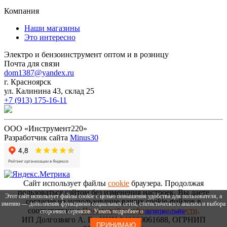
Компания
Наши магазины
Это интересно
Электро и бензоинструмент оптом и в розницу
Почта для связи
dom1387@yandex.ru
г. Красноярск
ул. Калинина 43, склад 25
+7 (913) 175-16-11
ООО «Инструмент220»
Разработчик сайта
Minus30
Сайт использует файлы
cookie
браузера. Продолжая
пользоваться сайтом без изменения настроек, Вы даете
Этот сайт использует файлы cookie с целью повышения удобства для пользователя, а
согласие на использование ваших cookie-файлов в
именно — дополнения функциями социальных сетей, статистического анализа и выбора
соответствии с
Политикой конфиденциальности
.
сторонних сервисов. Узнать подробнее о
политике cookie
.
ИП Долгозвяго А. В., ИНН 246600061688, ОГРНИП
ПРИНИМАЮ