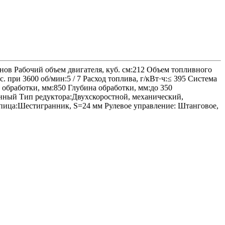
ов Рабочий объем двигателя, куб. см:212 Объем топливного
. при 3600 об/мин:5 / 7 Расход топлива, г/кВт·ч:≤ 395 Система
обработки, мм:850 Глубина обработки, мм:до 350
унный Тип редуктора:Двухскоростной, механический,
тупица:Шестигранник, S=24 мм Рулевое управление: Штанговое,