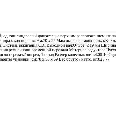
, одноцилиндровый двигатель, с верхним расположением клапан
индра х ход поршня, мм:70 х 55 Максимальная мощность, кВт / л.с
а Система зажигания:CDI Выходной вал:Q-type, Ø19 мм Ширина 
яжения ремней клиноременной передачи Материал редуктора:Чуг
исло передач:2 вперед, 1 назад Размер колесных шин:4.00-10 C
ты упаковки, cм:78 х 56 х 69 Вес брутто / нетто, кг:82 / 77