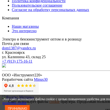
Политика конфиденциальности
Пользовательское соглашение
Согласие на обработку персональных данных
Компания
Наши магазины
Это интересно
Электро и бензоинструмент оптом и в розницу
Почта для связи
dom1387@yandex.ru
г. Красноярск
ул. Калинина 43, склад 25
+7 (913) 175-16-11
ООО «Инструмент220»
Разработчик сайта
Minus30
Этот сайт использует файлы cookie с целью повышения удобства для п
Сайт использует файлы
cookie
браузера. Продолжая пользов
политике cookie
.
ПРИНИМАЮ