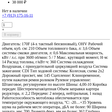
38 000 ₽
Нет в наличии
+7 (913) 175-16-11
-
+
В корзину
Двигатель: 170F (4-х тактный бензиновый), OHV Рабочий
объем, куб. см: 210 Объем топливного бака, л: 3,6 Объем
системы смазки двигателя, л: 0,6 Максимальная мощность,
кВт / л.с. при 3600 об/мин: 5 / 7 Макс. крутящий момент, Н·м:
14 Расход топлива, г/кВт·ч: 360 Система охлаждения:
Воздушная, с принудительной циркуляцией воздуха Система
зажигания: CDI Тип ходовой системы: Колесная, схема 2х2
Дорожный просвет, мм: 145 Сцепление: Клиноременное,
путем нажатия ремня роликом Рулевое управление:
Штанговое, регулируемое по высоте Шины: 4,00-10 Коробка
передач: Шестеренчатая/цепная Объем заправки картера
редуктора, л: 2,2 Передачи: 2 вперед, нейтральная, 1 назад
Работоспособность мотоблока обеспечивается при
температуре окружающего воздуха, °С: -20…+35 Уровень
шума на рабочем месте оператора, дБА не более: 90 Ширина
захвата, мм: 700 Диаметр фрез, мм не более: 362 Глубина