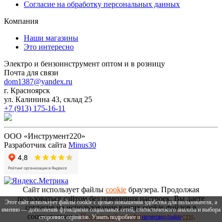
Согласие на обработку персональных данных
Компания
Наши магазины
Это интересно
Электро и бензоинструмент оптом и в розницу
Почта для связи
dom1387@yandex.ru
г. Красноярск
ул. Калинина 43, склад 25
+7 (913) 175-16-11
ООО «Инструмент220»
Разработчик сайта
Minus30
Сайт использует файлы
cookie
браузера. Продолжая
пользоваться сайтом без изменения настроек, Вы даете
Этот сайт использует файлы cookie с целью повышения удобства для пользователя, а
согласие на использование ваших cookie-файлов в
именно — дополнения функциями социальных сетей, статистического анализа и выбора
соответствии с
Политикой конфиденциальности
.
сторонних сервисов. Узнать подробнее о
политике cookie
.