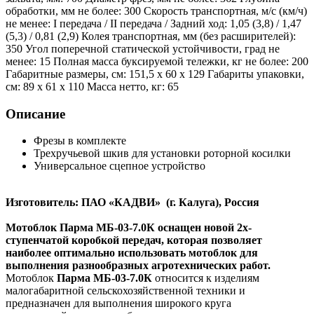
обработки, мм не более: 300 Скорость транспортная, м/с (км/ч)
не менее: I передача / II передача / Задний ход: 1,05 (3,8) / 1,47
(5,3) / 0,81 (2,9) Колея транспортная, мм (без расширителей):
350 Угол поперечной статической устойчивости, град не
менее: 15 Полная масса буксируемой тележки, кг не более: 200
Габаритные размеры, cм: 151,5 х 60 х 129 Габариты упаковки,
cм: 89 х 61 х 110 Масса нетто, кг: 65
Описание
Фрезы в комплекте
Трехручьевой шкив для установки роторной косилки
Универсальное сцепное устройство
Изготовитель: ПАО «КАДВИ» (г. Калуга), Россия
Мотоблок Парма МБ-03-7.0К оснащен новой 2х-
ступенчатой коробкой передач, которая позволяет
наиболее оптимально использовать мотоблок для
выполнения разнообразных агротехнических работ.
Мотоблок
Парма МБ-03-7.0К
относится к изделиям
малогабаритной сельскохозяйственной техники и
предназначен для выполнения широкого круга