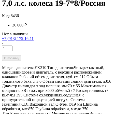
7,0 л.с. колеса 19-7*8/Россия
Код: 8436
36 000 ₽
Нет в наличии
+7 (913) 175-16-11
-
+
В корзину
Модель двигателя:EX210 Тип двигателя:Четырехтактный,
одноцилиндровый двигатель, с верхним расположением
клапанов Рабочий объем двигателя, куб. см:212 Объем
топливного бака, л:3,6 Объем системы смазки двигателя, л:0,6
Диаметр цилиндра х ход поршня, мм:70 х 55 Максимальная
мощность, кВт / л.с. при 3600 об/мин:5 / 7 Расход топлива, г/
кВт·ч:≤ 395 Система охлаждения:Воздушная, с
принудительной циркуляцией воздуха Система
зажигания:CDI Выходной вал:Q-type, Ø19 мм Ширина
обработки, мм:850 Глубина обработки, мм:до 350
Тип:Колесная, по схеме 2x2 Механизм сцепления:За счет