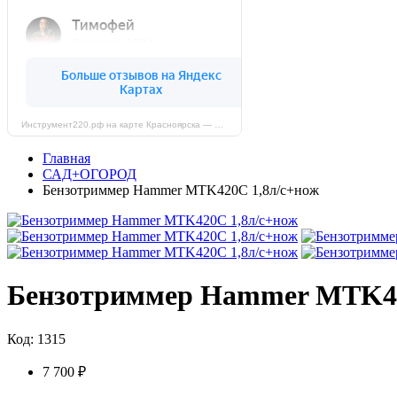
Инструмент220.рф на карте Красноярска — Яндекс Карты
Главная
САД+ОГОРОД
Бензотриммер Hammer MTK420C 1,8л/с+нож
Бензотриммер Hammer MTK42
Код: 1315
7 700 ₽