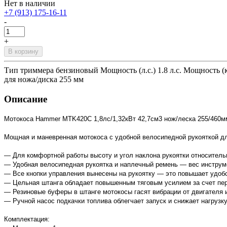
Нет в наличии
+7 (913) 175-16-11
-
+
В корзину
Тип триммера бензиновый Мощность (л.с.) 1.8 л.с. Мощность (
для ножа/диска 255 мм
Описание
Мотокоса Hammer MTK420C 1,8лс/1,32кВт 42,7см3 нож/леска 255/460м
Мощная и маневренная мотокоса с удобной велосипедной рукояткой дл
— Для комфортной работы высоту и угол наклона рукоятки относитель
— Удобная велосипедная рукоятка и наплечный ремень — вес инструме
— Все кнопки управления вынесены на рукоятку — это повышает удобс
— Цельная штанга обладает повышенным тяговым усилием за счет пер
— Резиновые буферы в штанге мотокосы гасят вибрации от двигателя 
— Ручной насос подкачки топлива облегчает запуск и снижает нагрузку
Комплектация: