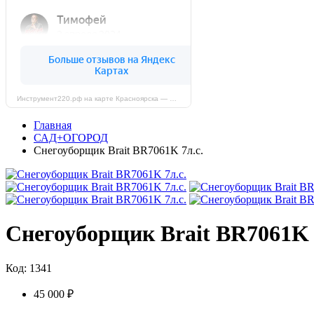
Инструмент220.рф на карте Красноярска — Яндекс Карты
Главная
САД+ОГОРОД
Снегоуборщик Brait BR7061K 7л.с.
Снегоуборщик Brait BR7061K 
Код: 1341
45 000 ₽