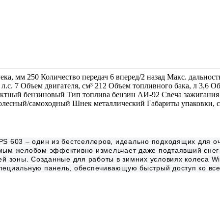
а, мм 250 Количество передач 6 вперед/2 назад Макс. дальность
л.с. 7 Объем двигателя, см³ 212 Объем топливного бака, л 3,6 О
тактный бензиновый Тип топлива бензин АИ-92 Свеча зажигания 
олесный/самоходный Шнек металлический Габариты упаковки, cм 
S 603 – один из бестселлеров, идеально подходящих для оч
мым желобом эффективно измельчает даже подтаявший снег 
ей зоны. Созданные для работы в зимних условиях колеса W
специальную панель, обеспечивающую быстрый доступ ко вс