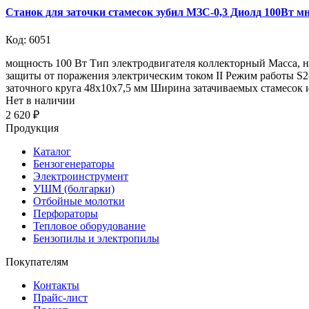
Станок для заточки стамесок зубил МЗС-0,3 Диолд 100Вт м
Код: 6051
мощность 100 Вт Тип электродвигателя коллекторный Масса, н
защиты от поражения электрическим током II Режим работы S2
заточного круга 48x10x7,5 мм Ширина затачиваемых стамесок и
Нет в наличии
2 620 ₽
Продукция
Каталог
Бензогенераторы
Электроинструмент
УШМ (болгарки)
Отбойные молотки
Перфораторы
Тепловое оборудование
Бензопилы и электропилы
Покупателям
Контакты
Прайс-лист