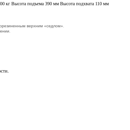
0 кг Высота подъема 390 мм Высота подхвата 110 мм
орезиненным верхним «седлом».
ении.
ости.