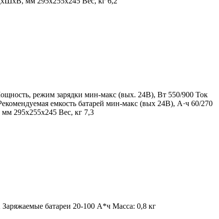
хШхВ, мм 295x255x245 Вес, кг 6,2
ощность, режим зарядки мин-макс (вых. 24В), Вт 550/900 Ток
 Рекомендуемая емкость батарей мин-макс (вых 24В), А·ч 60/270
мм 295x255x245 Вес, кг 7,3
Заряжаемые батареи 20-100 А*ч Масса: 0,8 кг