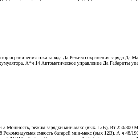
ятор ограничения тока заряда Да Режим сохранения заряда Да Ма
кумулятора, А*ч 14 Автоматическое управление Да Габариты упа
 2 Мощность, режим зарядки мин-макс (вых. 12В), Вт 250/300 М
 18 Рекомендуемая емкость батарей мин-макс (вых 12В), А·ч 48/1