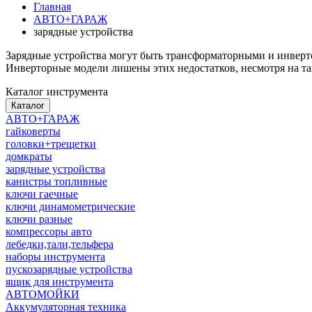
Главная
АВТО+ГАРАЖ
зарядные устройства
Зарядные устройства могут быть трансформаторными и инверто
Инверторные модели лишены этих недостатков, несмотря на т
Каталог инструмента
Каталог
АВТО+ГАРАЖ
гайковерты
головки+трещетки
домкраты
зарядные устройства
канистры топливные
ключи гаечные
ключи динамометрические
ключи разные
компрессоры авто
лебедки,тали,тельфера
наборы инструмента
пускозарядные устройства
ящик для инструмента
АВТОМОЙКИ
Аккумуляторная техника