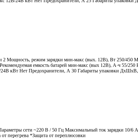
акс 12В/24В кВт Нет Предохранители, А 25 Габариты упаковки Д
 2 Мощность, режим зарядки мин-макс (вых. 12В), Вт 250/450 М
3 Рекомендуемая емкость батарей мин-макс (вых 12В), А·ч 55/250
/24В кВт Нет Предохранители, А 30 Габариты упаковки ДхШхВ, 
раметры сети ~220 В / 50 Гц Максимальный ток зарядки 10/6 А 
 от перегрева *Защита от переплюсовки