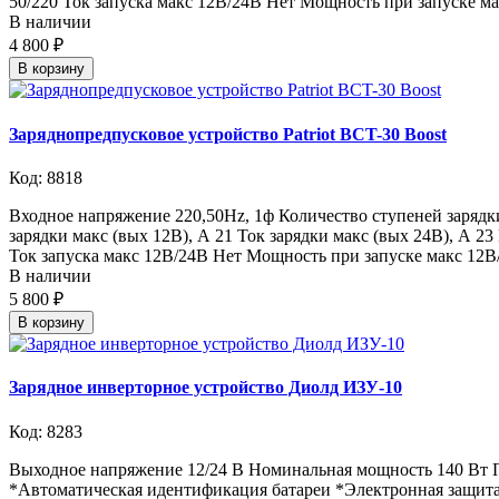
50/220 Ток запуска макс 12В/24В Нет Мощность при запуске м
В наличии
4 800 ₽
В корзину
Заряднопредпусковое устройство Patriot BCT-30 Boost
Код: 8818
Входное напряжение 220,50Hz, 1ф Количество ступеней зарядки
зарядки макс (вых 12В), А 21 Ток зарядки макс (вых 24В), А 2
Ток запуска макс 12В/24В Нет Мощность при запуске макс 12В
В наличии
5 800 ₽
В корзину
Зарядное инверторное устройство Диолд ИЗУ-10
Код: 8283
Выходное напряжение 12/24 В Номинальная мощность 140 Вт Па
*Автоматическая идентификация батареи *Электронная защита