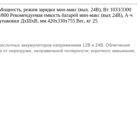
Мощность, режим зарядки мин-макс (вых. 24В), Вт 1033/3300
0/800 Рекомендуемая емкость батарей мин-макс (вых 24В), А·ч
 упаковки ДхШхВ, мм 420x330x755 Вес, кг 25
кислотных аккумуляторов напряжением 12В и 24В. Облегчения
 от перегрузки, неправильной полярности, короткого замыкания,