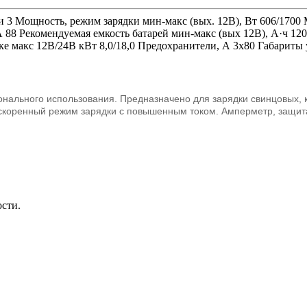
 3 Мощность, режим зарядки мин-макс (вых. 12В), Вт 606/1700 
 А 88 Рекомендуемая емкость батарей мин-макс (вых 12В), А·ч 12
ке макс 12В/24В кВт 8,0/18,0 Предохранители, А 3х80 Габариты
нального использования. Предназначено для зарядки свинцовых, 
 Ускоренный режим зарядки с повышенным током. Амперметр, защита
ости.