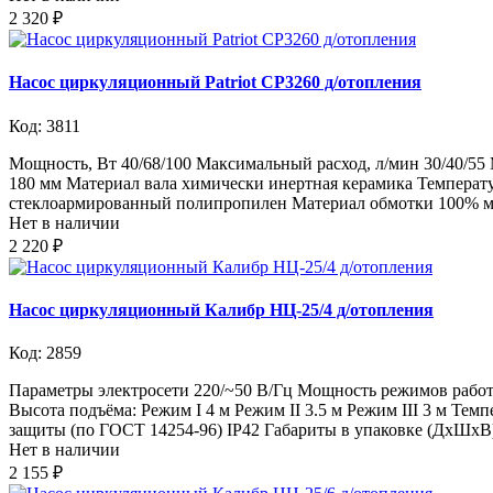
2 320 ₽
Насос циркуляционный Patriot CP3260 д/отопления
Код: 3811
Мощность, Вт 40/68/100 Максимальный расход, л/мин 30/40/5
180 мм Материал вала химически инертная керамика Температу
стеклоармированный полипропилен Материал обмотки 100% мед
Нет в наличии
2 220 ₽
Насос циркуляционный Калибр НЦ-25/4 д/отопления
Код: 2859
Параметры электросети 220/~50 В/Гц Мощность режимов работы:
Высота подъёма: Режим I 4 м Режим II 3.5 м Режим III 3 м Те
защиты (по ГОСТ 14254-96) IP42 Габариты в упаковке (ДхШхВ) 
Нет в наличии
2 155 ₽