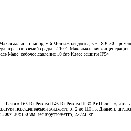
5 Максимальный напор, м 6 Монтажная длина, мм 180/130 Прохо
ра перекачиваемой среды 2-110°C Максимальная концентрация г
ь Макс. рабочее давление 10 бар Класс защиты IP54
 Режим I 65 Вт Режим II 46 Вт Режим III 30 Вт Производительно
мпература перекачиваемой жидкости от 2 до 110 гр. Диаметр шту
200х130х150 мм Вес (брутто/нетто) 2.4/2.8 кг