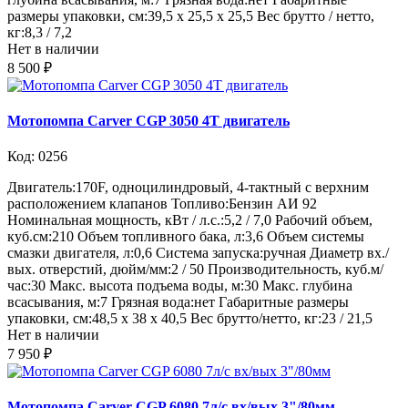
размеры упаковки, см:39,5 х 25,5 х 25,5 Вес брутто / нетто,
кг:8,3 / 7,2
Нет в наличии
8 500 ₽
Мотопомпа Carver CGP 3050 4Т двигатель
Код: 0256
Двигатель:170F, одноцилиндровый, 4-тактный с верхним
расположением клапанов Топливо:Бензин АИ 92
Номинальная мощность, кВт / л.с.:5,2 / 7,0 Рабочий объем,
куб.см:210 Объем топливного бака, л:3,6 Объем системы
смазки двигателя, л:0,6 Система запуска:ручная Диаметр вх./
вых. отверстий, дюйм/мм:2 / 50 Производительность, куб.м/
час:30 Макс. высота подъема воды, м:30 Макс. глубина
всасывания, м:7 Грязная вода:нет Габаритные размеры
упаковки, см:48,5 x 38 x 40,5 Вес брутто/нетто, кг:23 / 21,5
Нет в наличии
7 950 ₽
Мотопомпа Carver CGP 6080 7л/с вх/вых 3"/80мм