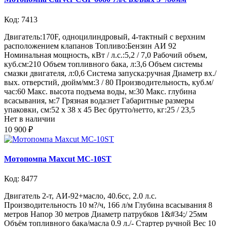
Код: 7413
Двигатель:170F, одноцилиндровый, 4-тактный с верхним
расположением клапанов Топливо:Бензин АИ 92
Номинальная мощность, кВт / л.с.:5,2 / 7,0 Рабочий объем,
куб.см:210 Объем топливного бака, л:3,6 Объем системы
смазки двигателя, л:0,6 Система запуска:ручная Диаметр вх./
вых. отверстий, дюйм/мм:3 / 80 Производительность, куб.м/
час:60 Макс. высота подъема воды, м:30 Макс. глубина
всасывания, м:7 Грязная вода:нет Габаритные размеры
упаковки, см:52 x 38 x 45 Вес брутто/нетто, кг:25 / 23,5
Нет в наличии
10 900 ₽
Мотопомпа Maxcut МС-10ST
Код: 8477
Двигатель 2-т, АИ-92+масло, 40.6сс, 2.0 л.с.
Производительность 10 м?/ч, 166 л/м Глубина всасывания 8
метров Напор 30 метров Диаметр патрубков 1&#34;/ 25мм
Объём топливного бака/масла 0.9 л./- Стартер ручной Вес 10