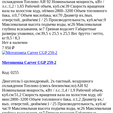
охлаждения Топливо АИ 92 Номинальная мощность, кВт /
л.с.:1,2 / 1,65 Рабочий объем, куб.см:39 Скорость вращения
вала на холостом ходу, об/мин:2800–3200 Объем топливного
бака, л:0,7 Объем маслобака, мл:70 Диаметр вх./вых.
отверстий, дюйм/мм:1 / 25 Производительность, куб.м/час:9
Максимальная высота подъема воды, м:26 Максимальная
глубина всасывания, м:7 Грязная вода:нет Габаритные
размеры упаковки, см:39,5 х 25,5 х 25,5 Вес брутто / нетто,
кг:9,5 / 8,3
Нет в наличии
7 950 ₽
Мотопомпа Carver CGP 259-2
Код: 0255
Двигатель:1-цилиндровый, 2х-тактный, воздушного
охлаждения Топливо (смесь бензин/масло):АИ 92
Номинальная мощность, кВт / л.с.:1,4 / 1,9 Рабочий объем,
куб.см:51,2 Скорость вращения вала на холостом ходу, об/
мин:2800–3200 Объем топливного бака, л:1,2 Диаметр вх./
вых. отверстий, дюйм/мм:1 / 25 Производительность, куб.м/
час:9 Максимальная высота подъема воды, м:26 Максимальная
глубина всасывания, м:7 Грязная вода:нет Габаритные