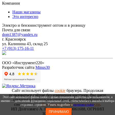
Компания
Наши магазины
Это интересно
Электро и бензоинструмент оптом и в розницу
Почта для связи
dom1387@yandex.ru
г. Красноярск
ул. Калинина 43, склад 25
+7 (913) 175-16-11
ООО «Инструмент220»
Разработчик сайта
Minus30
Сайт использует файлы
cookie
браузера. Продолжая
пользоваться сайтом без изменения настроек, Вы даете
Этот сайт использует файлы cookie с целью повышения удобства для пользователя, а
согласие на использование ваших cookie-файлов в
именно — дополнения функциями социальных сетей, статистического анализа и выбора
соответствии с
Политикой конфиденциальности
.
сторонних сервисов. Узнать подробнее о
политике cookie
.
ИП Долгозвяго А. В., ИНН 246600061688, ОГРНИП
ПРИНИМАЮ
306246636300031