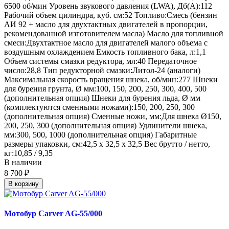
6500 об/мин Уровень звукового давления (LWA), Дб(А):112
Рабочий объем цилиндра, куб. см:52 Топливо:Смесь (бензин
АИ 92 + масло для двухтактных двигателей в пропорции,
рекомендованной изготовителем масла) Масло для топливной
смеси:Двухтактное масло для двигателей малого объема с
воздушным охлаждением Емкость топливного бака, л:1,1
Объем системы смазки редуктора, мл:40 Передаточное
число:28,8 Тип редукторной смазки:Литол-24 (аналоги)
Максимальная скорость вращения шнека, об/мин:277 Шнеки
для бурения грунта, Ø мм:100, 150, 200, 250, 300, 400, 500
(дополнительная опция) Шнеки для бурения льда, Ø мм
(комплектуются сменными ножами):150, 200, 250, 300
(дополнительная опция) Сменные ножи, мм:Для шнека Ø150,
200, 250, 300 (дополнительная опция) Удлинители шнека,
мм:300, 500, 1000 (дополнительная опция) Габаритные
размеры упаковки, см:42,5 х 32,5 х 32,5 Вес брутто / нетто,
кг:10,85 / 9,35
В наличии
8 700 ₽
В корзину
Мотобур Carver AG-55/000