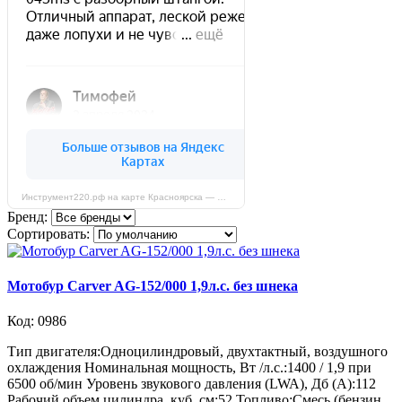
Инструмент220.рф на карте Красноярска — Яндекс Карты
Бренд:
Сортировать:
Мотобур Carver AG-152/000 1,9л.с. без шнека
Код: 0986
Тип двигателя:Одноцилиндровый, двухтактный, воздушного
охлаждения Номинальная мощность, Вт /л.с.:1400 / 1,9 при
6500 об/мин Уровень звукового давления (LWA), Дб (А):112
Рабочий объем цилиндра, куб. см:52 Топливо:Смесь (бензин