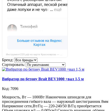
Инструмент220.рф на карте Красноярска — Яндекс Карты
Бренд:
Сортировать:
Вибратор по бетону Brait BEV1000 +вал 1,5 м
Код: 7096
Мощность, Вт — 1000Вт Наконечник шпинделя для
присоединения гибкого вала — наружный шестигранник 8мм
Напряжение сети,Вт/Гц — 220-240/50 В/Гц приобретается
Объем упаковки м3 — 0,005см3 Скорость вращения, об/мин