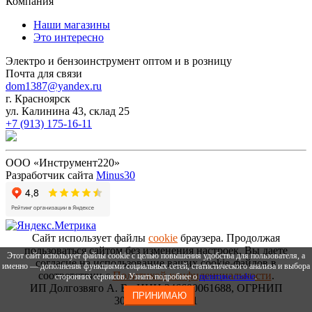
Компания
Наши магазины
Это интересно
Электро и бензоинструмент оптом и в розницу
Почта для связи
dom1387@yandex.ru
г. Красноярск
ул. Калинина 43, склад 25
+7 (913) 175-16-11
ООО «Инструмент220»
Разработчик сайта
Minus30
Сайт использует файлы
cookie
браузера. Продолжая
пользоваться сайтом без изменения настроек, Вы даете
Этот сайт использует файлы cookie с целью повышения удобства для пользователя, а
согласие на использование ваших cookie-файлов в
именно — дополнения функциями социальных сетей, статистического анализа и выбора
соответствии с
Политикой конфиденциальности
.
сторонних сервисов. Узнать подробнее о
политике cookie
.
ИП Долгозвяго А. В., ИНН 246600061688, ОГРНИП
ПРИНИМАЮ
306246636300031