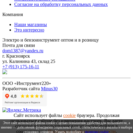
Согласие на обработку персональных данных
Компания
Наши магазины
Это интересно
Электро и бензоинструмент оптом и в розницу
Почта для связи
dom1387@yandex.ru
г. Красноярск
ул. Калинина 43, склад 25
+7 (913) 175-16-11
ООО «Инструмент220»
Разработчик сайта
Minus30
Сайт использует файлы
cookie
браузера. Продолжая
пользоваться сайтом без изменения настроек, Вы даете
Этот сайт использует файлы cookie с целью повышения удобства для пользователя, а
согласие на использование ваших cookie-файлов в
именно — дополнения функциями социальных сетей, статистического анализа и выбора
соответствии с
Политикой конфиденциальности
.
сторонних сервисов. Узнать подробнее о
политике cookie
.