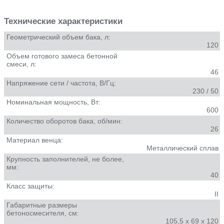
Технические характеристики
Геометрический объем бака, л:
120
Объем готового замеса бетонной
смеси, л:
46
Напряжение сети / частота, В/Гц:
230 / 50
Номинальная мощность, Вт:
600
Количество оборотов бака, об/мин:
26
Материал венца:
Металлический сплав
Крупность заполнителей, не более,
мм:
40
Класс защиты:
II
Габаритные размеры
бетоносмесителя, см:
105,5 х 69 х 120