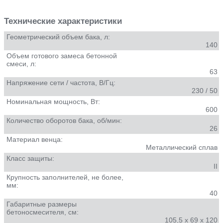
Технические характеристики
Геометрический объем бака, л:
140
Объем готового замеса бетонной
смеси, л:
63
Напряжение сети / частота, В/Гц:
230 / 50
Номинальная мощность, Вт:
600
Количество оборотов бака, об/мин:
26
Материал венца:
Металлический сплав
Класс защиты:
II
Крупность заполнителей, не более,
мм:
40
Габаритные размеры
бетоносмесителя, см:
105,5 х 69 х 120